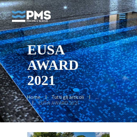
EUSA
HOME
CHI SIAMO
AWARD
PISCINE
MANUTENZIONE
2021
GALLERY
BLOG
Home
Tutti gli articoli
...
CONTATTI
EUSA AWARD 2021