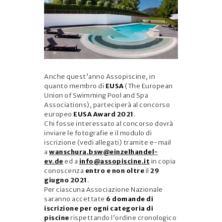
Anche quest’anno Assopiscine, in
quanto membro di
EUSA
(The European
Union of Swimming Pool and Spa
Associations), parteciperà al concorso
europeo
EUSA Award 2021
.
Chi fosse interessato al concorso dovrà
inviare le fotografie e il modulo di
iscrizione (vedi allegati) tramite e-mail
a
wanschura.bsw@einzelhandel-
ev.de
ed a
info@assopiscine.it
in copia
conoscenza
entro e non oltre
il
29
giugno 2021
.
Per ciascuna Associazione Nazionale
saranno accettate
6 domande
di
iscrizione per ogni categoria di
piscine
rispettando l’ordine cronologico