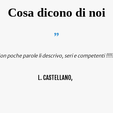
Cosa dicono di noi
on poche parole li descrivo, seri e competenti !!!!!
L. CASTELLANO