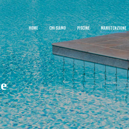
HOME
CHI SIAMO
HOME
CHI SIAMO
PISCINE
MANUTENZIONE
PISCINE
MANUTENZIONE
GALLERY
BLOG
CONTATTI
e